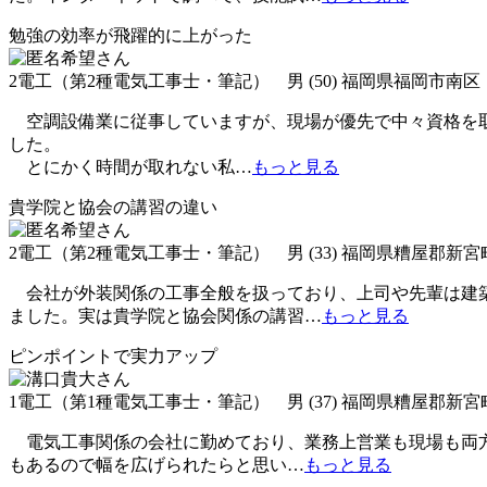
勉強の効率が飛躍的に上がった
2電工（第2種電気工事士・筆記） 男 (50) 福岡県福岡市南区
空調設備業に従事していますが、現場が優先で中々資格を取
した。
とにかく時間が取れない私
…
もっと見る
貴学院と協会の講習の違い
2電工（第2種電気工事士・筆記） 男 (33) 福岡県糟屋郡新宮
会社が外装関係の工事全般を扱っており、上司や先輩は建築
ました。実は貴学院と協会関係の講習
…
もっと見る
ピンポイントで実力アップ
1電工（第1種電気工事士・筆記） 男 (37) 福岡県糟屋郡新宮
電気工事関係の会社に勤めており、業務上営業も現場も両方
もあるので幅を広げられたらと思い
…
もっと見る