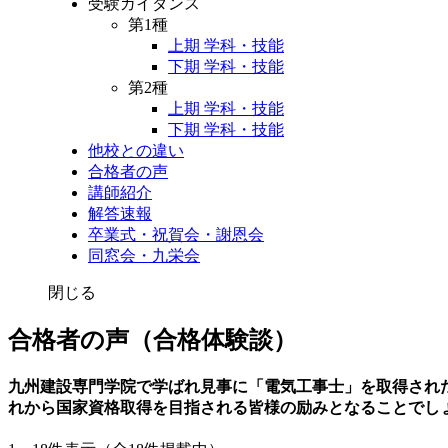
受験ガイダンス
第1種
上期 学科・技能
下期 学科・技能
第2種
上期 学科・技能
下期 学科・技能
他校との違い
合格者の声
講師紹介
解答速報
卒業式・祝賀会・謝恩会
同窓会・九栄会
閉じる
合格者の声（合格体験談）
九州建設専門学院で学ばれ見事に「電気工事士」を取得され
れから国家資格取得を目指される皆様の励みとなることでし