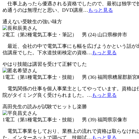
仕事上あったら優遇される資格でしたので、最初は独学で挑
め通うのは無理だと思い、DVD講座
…
もっと見る
通えない受験生の強い味方
2電工（第2種電気工事士・筆記） 男 (24) 山口県柳井市
最近、会社の中で電気工事にも幅を広げようかという話が出
信講座でした。下水道技術検定の資格
…
もっと見る
やはり技能は講習を受けて正解でした
1電工（第1種電気工事士・技能） 男 (36) 福岡県糟屋郡新宮
電気関係の仕事を個人事業主としてやっています。資格は仕
院がタイミング良く受けられました。
…
もっと見る
高田先生の読みが試験でヒットし楽勝
1電工（第1種電気工事士・技能） 男 (39) 福岡県宗像市
電気工事業をしており、業務上の流れで資格は取らなければ
た。インターネットで調べて、技能試
…
もっと見る