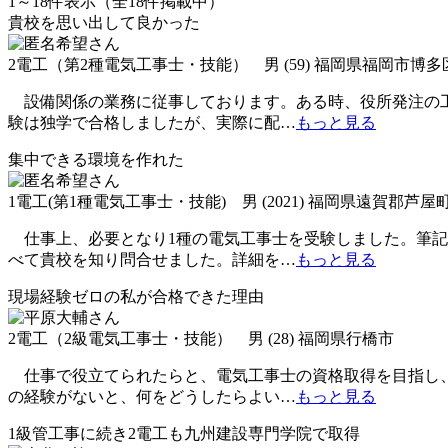
1～18件表示（全18件掲載中）
貴校を思い出して良かった
2電工（第2種電気工事士・技能） 男 (59) 福岡県福岡市博多
設備関係の業務に従事しております。ある時、役所発注の工
験は独学で合格しましたが、実際に配
…
もっと見る
集中できる環境を作れた
1電工(第1種電気工事士・技能) 男 (2021) 福岡県遠賀郡芦屋
仕事上、必要となり1種の電気工事士を受験しました。筆記
べて貴校を知り問合せました。詳細を
…
もっと見る
現場経験ゼロの私が合格できた理由
2電工（2級電気工事士・技能） 男 (28) 福岡県行橋市
仕事で役立てられたらと、電気工事士の資格取得を目指し、
の経験がないと、何をどうしたらよい
…
もっと見る
1級管工事に続き2電工も九州建設専門学院で取得