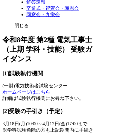
解答速報
卒業式・祝賀会・謝恩会
同窓会・九栄会
閉じる
令和8年度 第2種 電気工事士
（上期 学科・技能） 受験ガ
イダンス
[1]試験執行機関
(一財)電気技術者試験センター
ホームページはこちら
詳細は試験執行機関にお尋ね下さい。
[2]受験の手引き（予定）
3月18日(月)10:00～4月12日(金)17:00まで
※学科試験免除の方も上記期間内に手続き