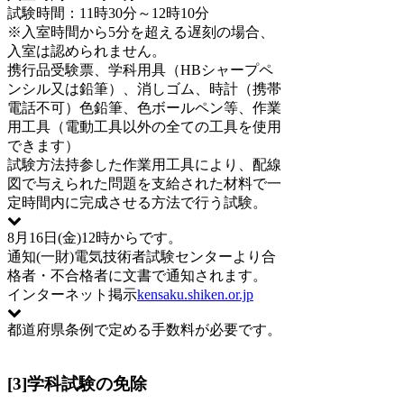
試験時間：11時30分～12時10分
※入室時間から5分を超える遅刻の場合、
入室は認められません。
携行品
受験票、学科用具（HBシャープペ
ンシル又は鉛筆）、消しゴム、時計（携帯
電話不可）色鉛筆、色ボールペン等、作業
用工具（電動工具以外の全ての工具を使用
できます）
試験方法
持参した作業用工具により、配線
図で与えられた問題を支給された材料で一
定時間内に完成させる方法で行う試験。
8月16日(金)12時からです。
通知
(一財)電気技術者試験センターより合
格者・不合格者に文書で通知されます。
インターネット掲示
kensaku.shiken.or.jp
都道府県条例で定める手数料が必要です。
[3]学科試験の免除