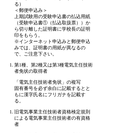
る）
＜郵便申込み＞
上期試験用の受験申込書の払込用紙
（受験申込書①（払込取扱票））か
ら切り離した証明書に学校長の証明
印をもらう。
※インターネット申込みと郵便申込
みでは、証明書の用紙が異なるの
で、ご注意下さい。
第1種、第2種又は第3種電気主任技術
者免状の取得者
「電気主任技術者免状」の複写
固有番号を必ず余白に記載するとと
もに漢字氏名にフリガナを記載す
る。
旧電気事業主任技術者資格検定規則
による電気事業主任技術者の有資格
者