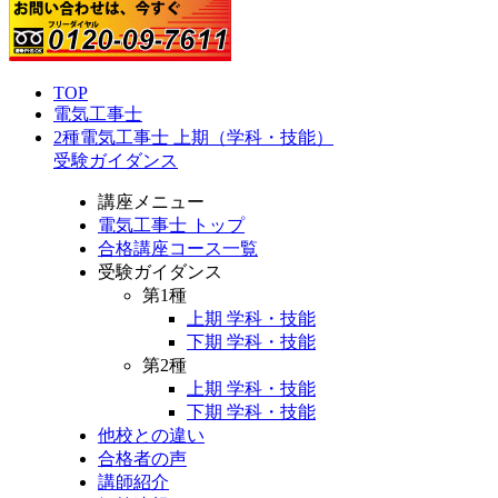
TOP
電気工事士
2種電気工事士 上期（学科・技能）
受験ガイダンス
講座メニュー
電気工事士 トップ
合格講座コース一覧
受験ガイダンス
第1種
上期 学科・技能
下期 学科・技能
第2種
上期 学科・技能
下期 学科・技能
他校との違い
合格者の声
講師紹介