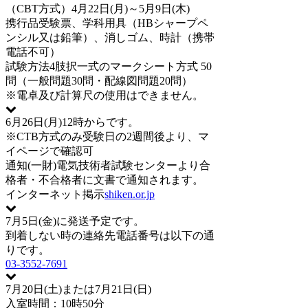
（CBT方式）4月22日(月)～5月9日(木)
携行品
受験票、学科用具（HBシャープペ
ンシル又は鉛筆）、消しゴム、時計（携帯
電話不可）
試験方法
4肢択一式のマークシート方式 50
問（一般問題30問・配線図問題20問）
※電卓及び計算尺の使用はできません。
6月26日(月)12時からです。
※CTB方式のみ受験日の2週間後より、マ
イページで確認可
通知
(一財)電気技術者試験センターより合
格者・不合格者に文書で通知されます。
インターネット掲示
shiken.or.jp
7月5日(金)に発送予定です。
到着しない時の連絡先電話番号は以下の通
りです。
03-3552-7691
7月20日(土)または7月21日(日)
入室時間：10時50分