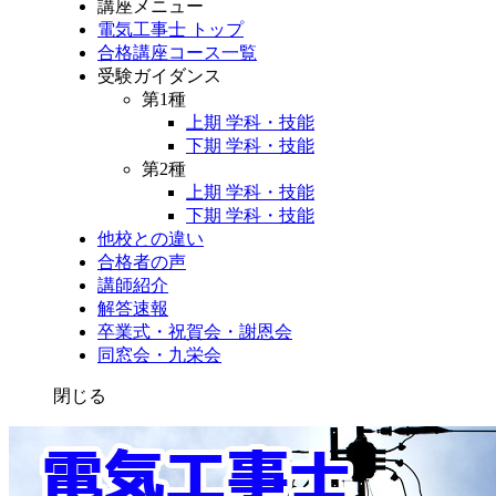
講座メニュー
電気工事士 トップ
合格講座コース一覧
受験ガイダンス
第1種
上期 学科・技能
下期 学科・技能
第2種
上期 学科・技能
下期 学科・技能
他校との違い
合格者の声
講師紹介
解答速報
卒業式・祝賀会・謝恩会
同窓会・九栄会
閉じる